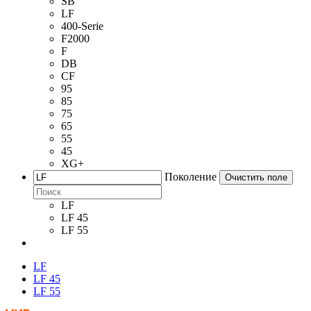
SB
LF
400-Serie
F2000
F
DB
CF
95
85
75
65
55
45
XG+
Поколение
Очистить поле
LF
LF 45
LF 55
LF
LF 45
LF 55