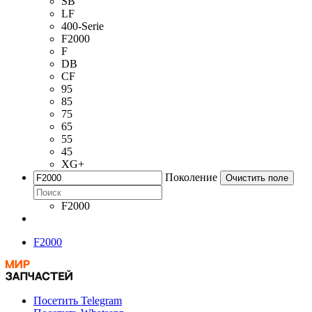
SB
LF
400-Serie
F2000
F
DB
CF
95
85
75
65
55
45
XG+
Поколение
Очистить поле
F2000
F2000
Посетить Telegram