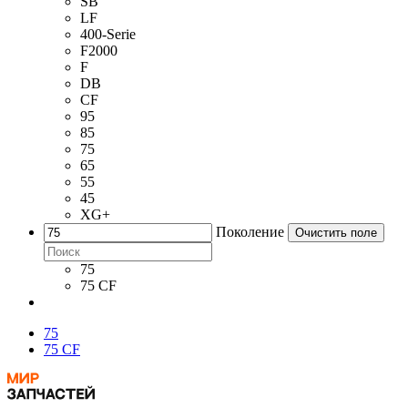
SB
LF
400-Serie
F2000
F
DB
CF
95
85
75
65
55
45
XG+
Поколение
Очистить поле
75
75 CF
75
75 CF