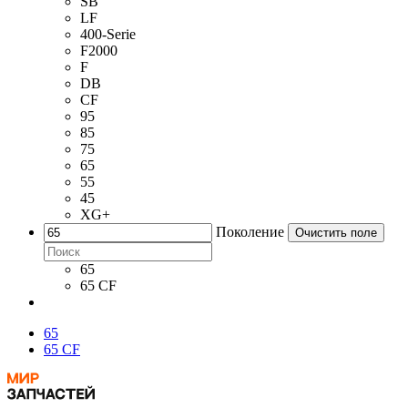
SB
LF
400-Serie
F2000
F
DB
CF
95
85
75
65
55
45
XG+
Поколение
Очистить поле
65
65 CF
65
65 CF