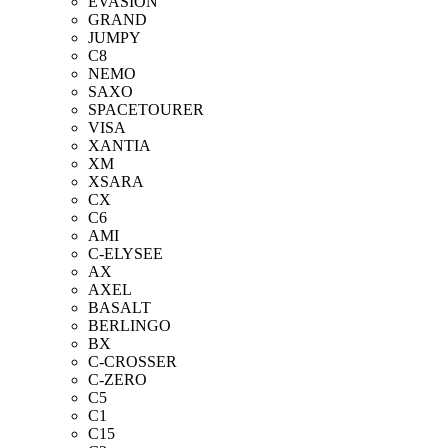
EVASION
GRAND
JUMPY
C8
NEMO
SAXO
SPACETOURER
VISA
XANTIA
XM
XSARA
CX
C6
AMI
C-ELYSEE
AX
AXEL
BASALT
BERLINGO
BX
C-CROSSER
C-ZERO
C5
C1
C15