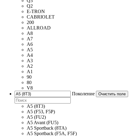
Q3
Q2
E-TRON
CABRIOLET
200
ALLROAD
A8
A7
A6
A5
A4
A3
A2
A1
90
80
V8
Поколение
Очистить поле
A5 (8T3)
A5 (F53, F5P)
A5 (FU2)
A5 Avant (FU5)
A5 Sportback (8TA)
A5 Sportback (F5A, F5F)