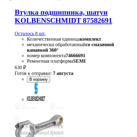
Втулка подшипника, шатун
KOLBENSCHMIDT 87582691
Осталось 8 шт.
Количественная единица
комплект
механически обработанный
со смазачной
канавкой 360°
номер компонента
74666691
Ремонтная платформа
SEMI
630 ₽
Готов к отправке:
7 августа
В корзину