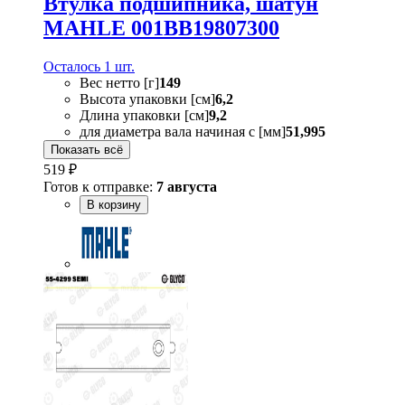
Втулка подшипника, шатун
MAHLE 001BB19807300
Осталось 1 шт.
Вес нетто [г]
149
Высота упаковки [см]
6,2
Длина упаковки [см]
9,2
для диаметра вала начиная с [мм]
51,995
Показать всё
519 ₽
Готов к отправке:
7 августа
В корзину