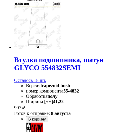
Втулка подшипника, шатун
GLYCO 554832SEMI
Осталось 18 шт.
Версия
trapezoid bush
номер компонента
55-4832
Обработка
полу
Ширина [мм]
41,22
997 ₽
Готов к отправке:
8 августа
В корзину