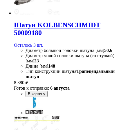
Шатун KOLBENSCHMIDT
50009180
Осталось 3 шт.
Диаметр большой головки шатуна [мм]
50,6
Диаметр малой головки шатуна (со втулкой)
[мм]
23
Длина [мм]
148
Тип конструкции шатуна
Трапецеидальный
шатун
8 380 ₽
Готов к отправке:
6 августа
В корзину