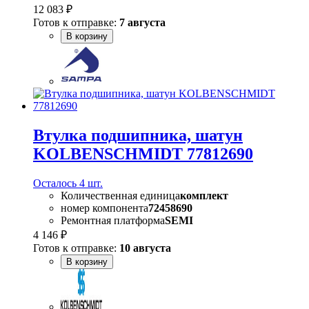
12 083 ₽
Готов к отправке:
7 августа
В корзину
Втулка подшипника, шатун
KOLBENSCHMIDT 77812690
Осталось 4 шт.
Количественная единица
комплект
номер компонента
72458690
Ремонтная платформа
SEMI
4 146 ₽
Готов к отправке:
10 августа
В корзину