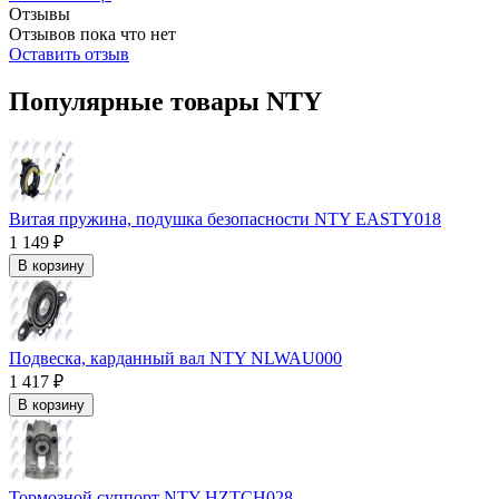
Отзывы
Отзывов пока что нет
Оставить отзыв
Популярные товары NTY
Витая пружина, подушка безопасности NTY EASTY018
1 149 ₽
В корзину
Подвеска, карданный вал NTY NLWAU000
1 417 ₽
В корзину
Тормозной суппорт NTY HZTCH028