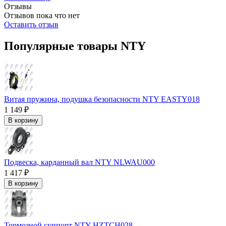
Отзывы
Отзывов пока что нет
Оставить отзыв
Популярные товары NTY
Витая пружина, подушка безопасности NTY EASTY018
1 149 ₽
В корзину
Подвеска, карданный вал NTY NLWAU000
1 417 ₽
В корзину
Тормозной суппорт NTY HZTCH028