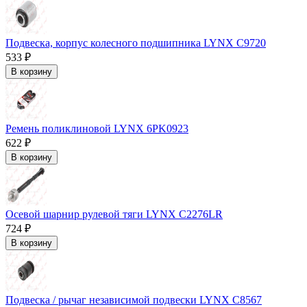
Подвеска, корпус колесного подшипника LYNX C9720
533 ₽
В корзину
Ремень поликлиновой LYNX 6PK0923
622 ₽
В корзину
Осевой шарнир рулевой тяги LYNX C2276LR
724 ₽
В корзину
Подвеска / рычаг независимой подвески LYNX C8567