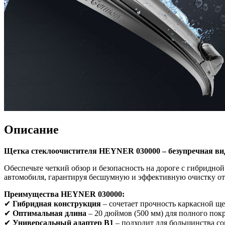
Описание
Щетка стеклоочистителя HEYNER 030000 – безупречная вид
Обеспечьте четкий обзор и безопасность на дороге с гибридн
автомобиля, гарантируя бесшумную и эффективную очистку от д
Преимущества HEYNER 030000:
✔
Гибридная конструкция
– сочетает прочность каркасной ще
✔
Оптимальная длина
– 20 дюймов (500 мм) для полного пок
✔
Универсальный адаптер B1
– подходит для большинства со