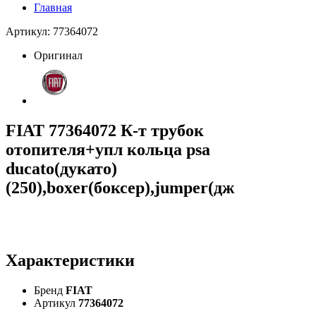
Главная
Артикул: 77364072
Оригинал
FIAT 77364072 К-т трубок
отопителя+упл кольца psa
ducato(дукато)
(250),boxer(боксер),jumper(дж
Характеристики
Бренд
FIAT
Артикул
77364072