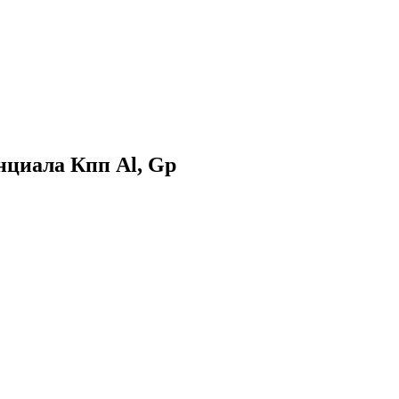
нциала Кпп Al, Gp