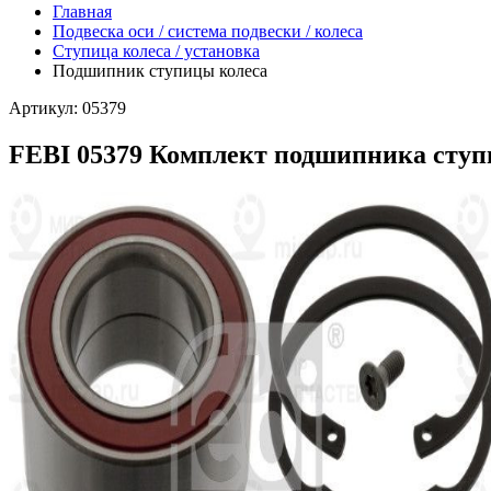
Главная
Подвеска оси / система подвески / колеса
Ступица колеса / установка
Подшипник ступицы колеса
Артикул: 05379
FEBI 05379 Комплект подшипника ступ