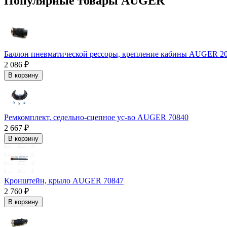
Популярные товары AUGER
Баллон пневматической рессоры, крепление кабины AUGER 2
2 086 ₽
В корзину
Ремкомплект, седельно-сцепное ус-во AUGER 70840
2 667 ₽
В корзину
Кронштейн, крыло AUGER 70847
2 760 ₽
В корзину