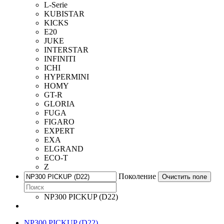
L-Serie
KUBISTAR
KICKS
E20
JUKE
INTERSTAR
INFINITI
ICHI
HYPERMINI
HOMY
GT-R
GLORIA
FUGA
FIGARO
EXPERT
EXA
ELGRAND
ECO-T
Z
Поколение
Очистить поле
NP300 PICKUP (D22)
NP300 PICKUP (D22)