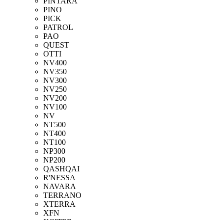
PINTARA
PINO
PICK
PATROL
PAO
QUEST
OTTI
NV400
NV350
NV300
NV250
NV200
NV100
NV
NT500
NT400
NT100
NP300
NP200
QASHQAI
R'NESSA
NAVARA
TERRANO
XTERRA
XFN