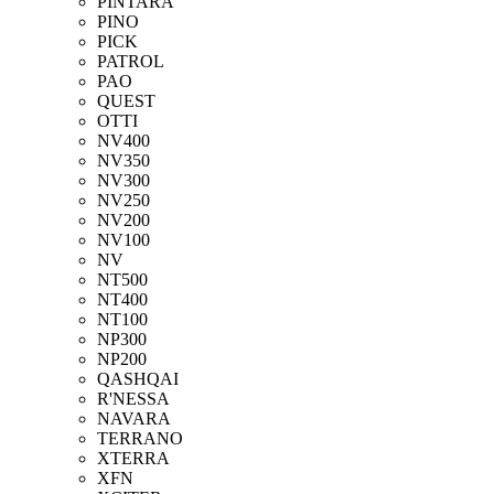
PINTARA
PINO
PICK
PATROL
PAO
QUEST
OTTI
NV400
NV350
NV300
NV250
NV200
NV100
NV
NT500
NT400
NT100
NP300
NP200
QASHQAI
R'NESSA
NAVARA
TERRANO
XTERRA
XFN