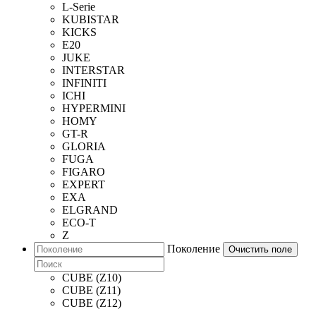
L-Serie
KUBISTAR
KICKS
E20
JUKE
INTERSTAR
INFINITI
ICHI
HYPERMINI
HOMY
GT-R
GLORIA
FUGA
FIGARO
EXPERT
EXA
ELGRAND
ECO-T
Z
Поколение
Очистить поле
CUBE (Z10)
CUBE (Z11)
CUBE (Z12)