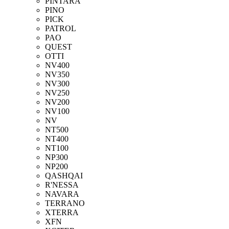
PINTARA
PINO
PICK
PATROL
PAO
QUEST
OTTI
NV400
NV350
NV300
NV250
NV200
NV100
NV
NT500
NT400
NT100
NP300
NP200
QASHQAI
R'NESSA
NAVARA
TERRANO
XTERRA
XFN