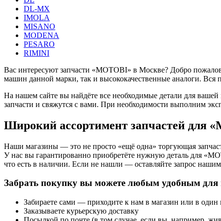
DL-MX
IMOLA
MISANO
MODENA
PESARO
RIMINI
Вас интересуют запчасти «MOTOBI» в Москве? Добро пожаловат
машин данной марки, так и высококачественные аналоги. Вся 
На нашем сайте вы найдёте все необходимые детали для вашей
запчасти и свяжутся с вами. При необходимости выполним экс
Широкий ассортимент запчастей для 
Наши магазины — это не просто «ещё одна» торгующая запчаст
У нас вы гарантированно приобретёте нужную деталь для «MO
что есть в наличии. Если не нашли — оставляйте запрос нашим 
Забрать покупку вы можете любым удобным для 
Забираете сами — приходите к нам в магазин или в один
Заказываете курьерскую доставку
Посылкой по почте (в том случае, если вы, например, жив