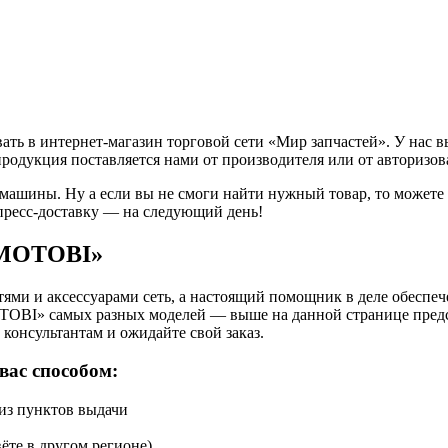
ь в интернет-магазин торговой сети «Мир запчастей». У нас в
продукция поставляется нами от производителя или от авторизо
 машины. Ну а если вы не смоги найти нужный товар, то может
пресс-доставку — на следующий день!
«MOTOBI»
ями и аксессуарами сеть, а настоящий помощник в деле обеспе
TOBI» самых разных моделей — выше на данной странице предст
консультантам и ожидайте свой заказ.
вас способом:
 из пунктов выдачи
ёте в другом регионе)