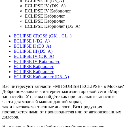
ECLIPSE III (D5_A)
ECLIPSE IV (DK_A)
ECLIPSE IV Кабриолет
ECLIPSE Кабриолет
ECLIPSE Кабриолет
ECLIPSE Кабриолет (D5_A)
ECLIPSE CROSS (GK_, GL_)
ECLIPSE I (D2_A)
ECLIPSE II (D3_A)
ECLIPSE III (D5_A)
ECLIPSE IV (DK_A)
ECLIPSE IV Кабриолет
ECLIPSE Кабриолет
ECLIPSE Кабриолет
ECLIPSE Кабриолет (D5_A)
Вас интересуют запчасти «MITSUBISHI ECLIPSE» в Москве?
Добро пожаловать в интернет-магазин торговой сети «Мир
запчастей». У нас вы найдёте как оригинальные запасные
части для моделей машин данной марки,
так и высококачественные аналоги. Вся продукция
поставляется нами от производителя или от авторизованных
дилеров.
На нашем сайте вы найдёте все необходимые детали