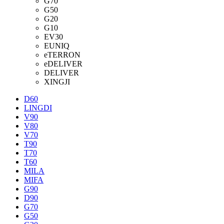
G70
G50
G20
G10
EV30
EUNIQ
eTERRON
eDELIVER
DELIVER
XINGJI
D60
LINGDI
V90
V80
V70
T90
T70
T60
MILA
MIFA
G90
D90
G70
G50