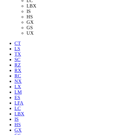
LC
LBX
IS
HS
GX
GS
UX
CT
LS
TX
SC
RZ
RX
RC
NX
LX
LM
ES
LFA
LC
LBX
IS
HS
GX