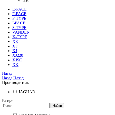
XK
E-PACE
F-PACE
F-TYPE
I-PACE
S-TYPE
VANDEN
X-TYPE
XE
XF
XJ
XJ220
XJSC
XK
Назад
Назад
Назад
Производитель
JAGUAR
Раздел
Найти