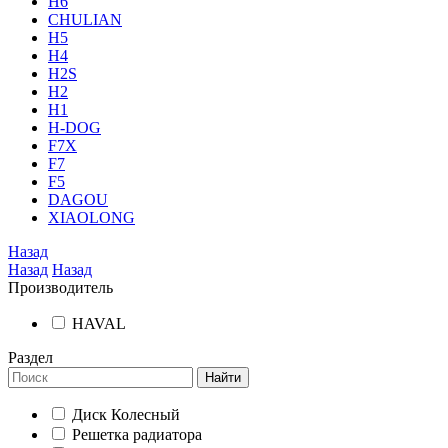
H6
CHULIAN
H5
H4
H2S
H2
H1
H-DOG
F7X
F7
F5
DAGOU
XIAOLONG
Назад
Назад
Назад
Производитель
HAVAL
Раздел
Найти
Диск Колесный
Решетка радиатора