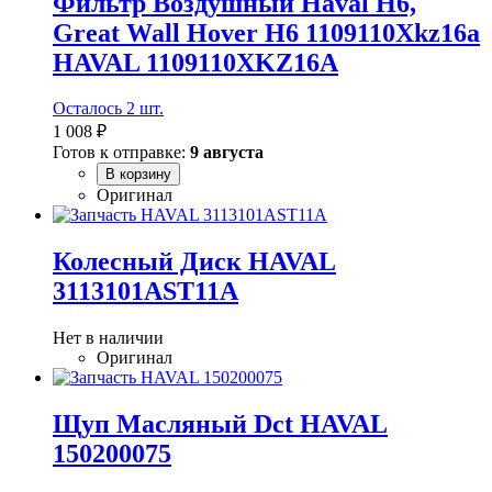
Фильтр Воздушный Haval H6,
Great Wall Hover H6 1109110Xkz16a
HAVAL 1109110XKZ16A
Осталось 2 шт.
1 008 ₽
Готов к отправке:
9 августа
В корзину
Оригинал
Колесный Диск HAVAL
3113101AST11A
Нет в наличии
Оригинал
Щуп Масляный Dct HAVAL
150200075