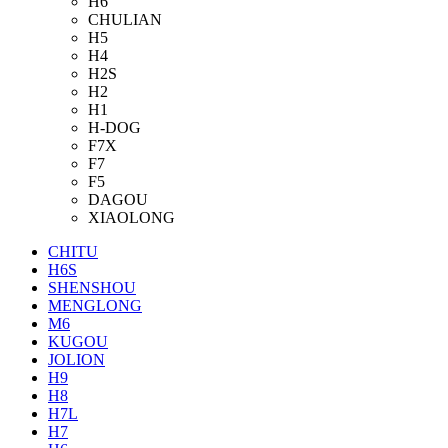
H6
CHULIAN
H5
H4
H2S
H2
H1
H-DOG
F7X
F7
F5
DAGOU
XIAOLONG
CHITU
H6S
SHENSHOU
MENGLONG
M6
KUGOU
JOLION
H9
H8
H7L
H7