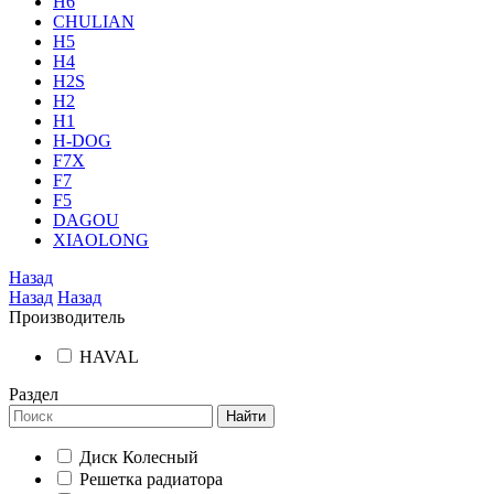
H6
CHULIAN
H5
H4
H2S
H2
H1
H-DOG
F7X
F7
F5
DAGOU
XIAOLONG
Назад
Назад
Назад
Производитель
HAVAL
Раздел
Найти
Диск Колесный
Решетка радиатора