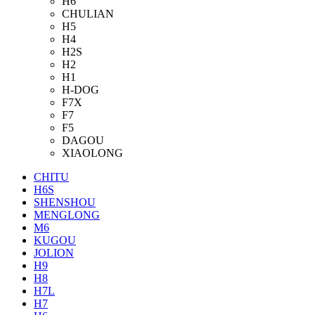
H6
CHULIAN
H5
H4
H2S
H2
H1
H-DOG
F7X
F7
F5
DAGOU
XIAOLONG
CHITU
H6S
SHENSHOU
MENGLONG
M6
KUGOU
JOLION
H9
H8
H7L
H7