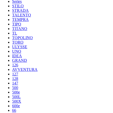
Series
STILO
STRADA
TALENTO
TEMPRA
TIPO
TITANO
TL
TOPOLINO
TORO
ULYSSE
UNO
IDEA
GRAND
126
AVVENTURA
127
128
147
500
500e
500L
500X
600e
66