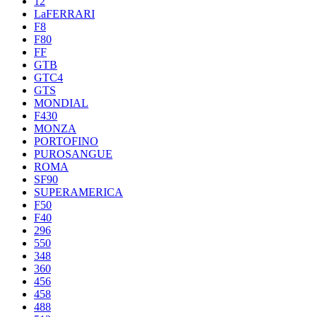
12
LaFERRARI
F8
F80
FF
GTB
GTC4
GTS
MONDIAL
F430
MONZA
PORTOFINO
PUROSANGUE
ROMA
SF90
SUPERAMERICA
F50
F40
296
550
348
360
456
458
488