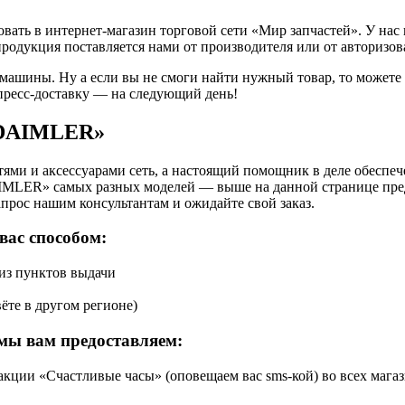
ть в интернет-магазин торговой сети «Мир запчастей». У нас 
продукция поставляется нами от производителя или от авторизо
 машины. Ну а если вы не смоги найти нужный товар, то может
пресс-доставку — на следующий день!
«DAIMLER»
ями и аксессуарами сеть, а настоящий помощник в деле обеспе
IMLER» самых разных моделей — выше на данной странице пред
апрос нашим консультантам и ожидайте свой заказ.
вас способом:
 из пунктов выдачи
ёте в другом регионе)
мы вам предоставляем:
кции «Счастливые часы» (оповещаем вас sms-кой) во всех магаз