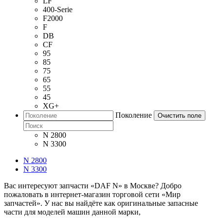
LF
400-Serie
F2000
F
DB
CF
95
85
75
65
55
45
XG+
Поколение
Очистить поле
N 2800
N 3300
N 2800
N 3300
Вас интересуют запчасти «DAF N» в Москве? Добро
пожаловать в интернет-магазин торговой сети «Мир
запчастей». У нас вы найдёте как оригинальные запасные
части для моделей машин данной марки,