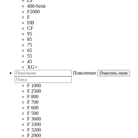
LF
400-Serie
F2000
F
DB
CF
95
85
75
65
55
45
XG+
Поколение
Очистить поле
F 1000
F 2500
F 800
F 700
F 600
F 500
F 3600
F 3300
F 3200
F 2900