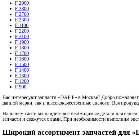
F 2900
F 2800
F 2700
F 2300
F 1100
F 2200
F 2100
F 1900
F 1800
F 1700
F 1600
F 1500
F 1400
F 1300
F 1200
F 900
Вас интересуют запчасти «DAF F» в Москве? Добро пожаловать
данной марки, так и высококачественные аналоги. Вся продукц
На нашем сайте вы найдёте все необходимые детали для вашей
запчасти и свяжутся с вами. При необходимости выполним экс
Широкий ассортимент запчастей для «