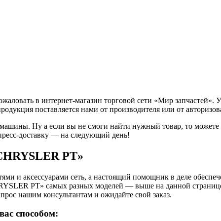
ловать в интернет-магазин торговой сети «Мир запчастей». У 
продукция поставляется нами от производителя или от авторизо
 машины. Ну а если вы не смоги найти нужный товар, то может
пресс-доставку — на следующий день!
 «CHRYSLER PT»
ями и аксессуарами сеть, а настоящий помощник в деле обеспе
HRYSLER PT» самых разных моделей — выше на данной странице
апрос нашим консультантам и ожидайте свой заказ.
вас способом: