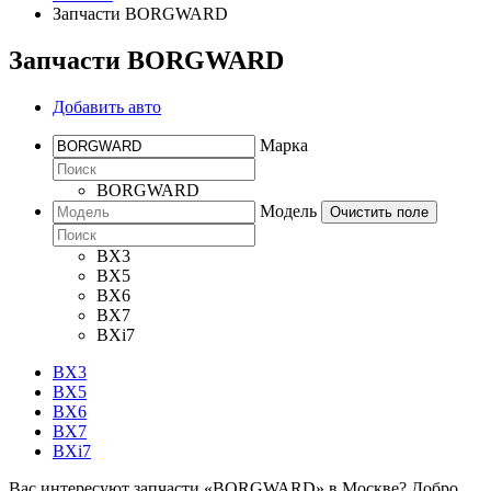
Запчасти BORGWARD
Запчасти BORGWARD
Добавить авто
Марка
BORGWARD
Модель
Очистить поле
BX3
BX5
BX6
BX7
BXi7
BX3
BX5
BX6
BX7
BXi7
Вас интересуют запчасти «BORGWARD» в Москве? Добро