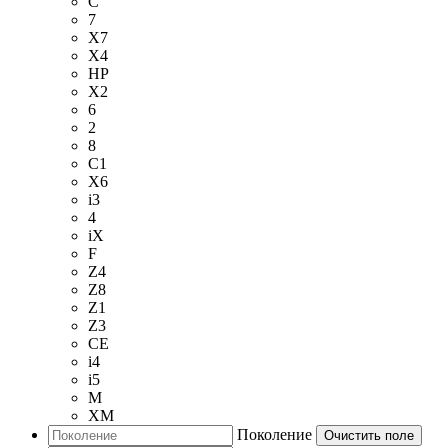
C
7
X7
X4
HP
X2
6
2
8
C1
X6
i3
4
iX
F
Z4
Z8
Z1
Z3
CE
i4
i5
M
XM
Поколение
Очистить поле