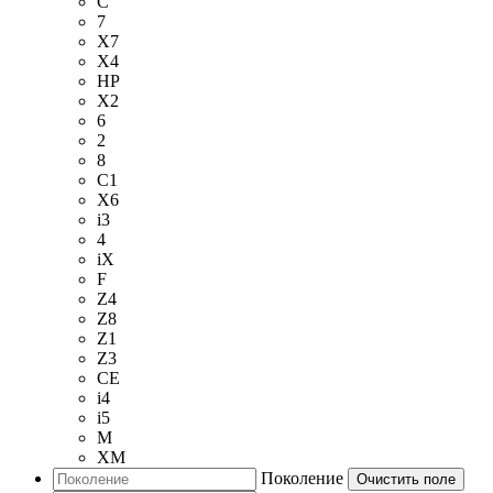
C
7
X7
X4
HP
X2
6
2
8
C1
X6
i3
4
iX
F
Z4
Z8
Z1
Z3
CE
i4
i5
M
XM
Поколение
Очистить поле