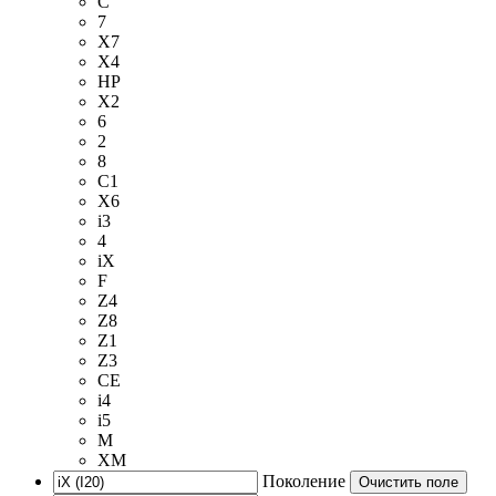
C
7
X7
X4
HP
X2
6
2
8
C1
X6
i3
4
iX
F
Z4
Z8
Z1
Z3
CE
i4
i5
M
XM
Поколение
Очистить поле