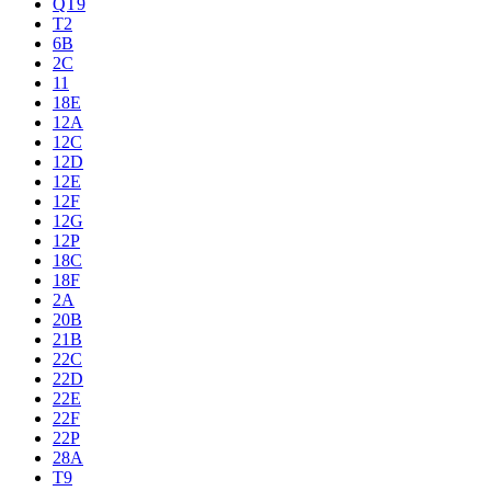
QT9
T2
6B
2C
11
18E
12A
12C
12D
12E
12F
12G
12P
18C
18F
2A
20B
21B
22C
22D
22E
22F
22P
28A
T9