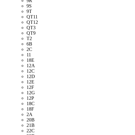
9R
9S
9T
QT11
QT12
QT3
QT9
T2
6B
2C
11
18E
12A
12C
12D
12E
12F
12G
12P
18C
18F
2A
20B
21B
22C