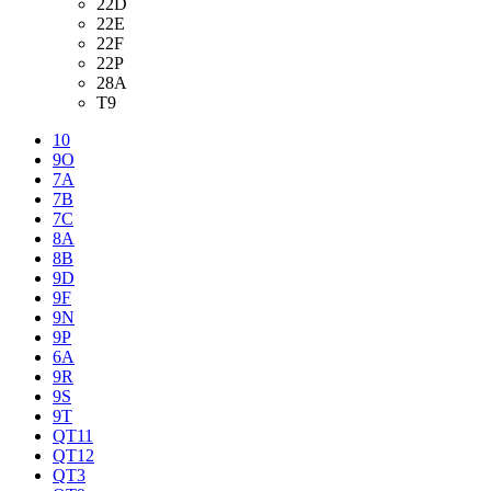
22D
22E
22F
22P
28A
T9
10
9O
7A
7B
7C
8A
8B
9D
9F
9N
9P
6A
9R
9S
9T
QT11
QT12
QT3