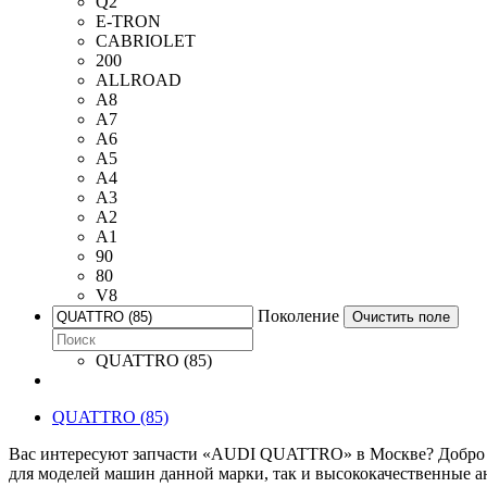
Q2
E-TRON
CABRIOLET
200
ALLROAD
A8
A7
A6
A5
A4
A3
A2
A1
90
80
V8
Поколение
Очистить поле
QUATTRO (85)
QUATTRO (85)
Вас интересуют запчасти «AUDI QUATTRO» в Москве? Добро по
для моделей машин данной марки, так и высококачественные а