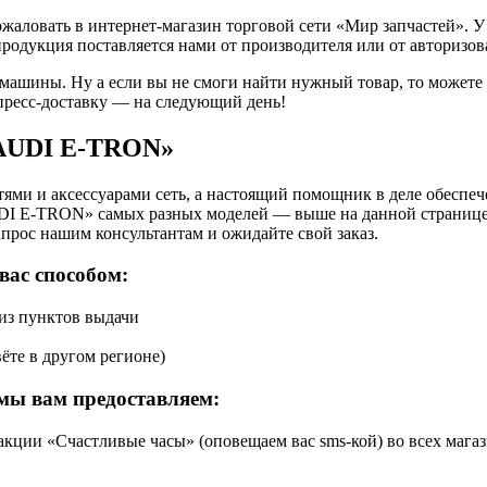
ловать в интернет-магазин торговой сети «Мир запчастей». У 
продукция поставляется нами от производителя или от авторизо
 машины. Ну а если вы не смоги найти нужный товар, то может
пресс-доставку — на следующий день!
«AUDI E-TRON»
ями и аксессуарами сеть, а настоящий помощник в деле обеспе
DI E-TRON» самых разных моделей — выше на данной странице 
апрос нашим консультантам и ожидайте свой заказ.
вас способом:
 из пунктов выдачи
ёте в другом регионе)
мы вам предоставляем:
кции «Счастливые часы» (оповещаем вас sms-кой) во всех магаз