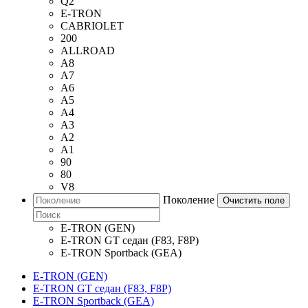
Q2
E-TRON
CABRIOLET
200
ALLROAD
A8
A7
A6
A5
A4
A3
A2
A1
90
80
V8
Поколение
Очистить поле
E-TRON (GEN)
E-TRON GT седан (F83, F8P)
E-TRON Sportback (GEA)
E-TRON (GEN)
E-TRON GT седан (F83, F8P)
E-TRON Sportback (GEA)