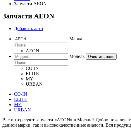
Запчасти AEON
Запчасти AEON
Добавить авто
Марка
AEON
Модель
Очистить поле
CO-IN
ELITE
MY
URBAN
CO-IN
ELITE
MY
URBAN
Вас интересуют запчасти «AEON» в Москве? Добро пожаловать 
данной марки, так и высококачественные аналоги. Вся продукц