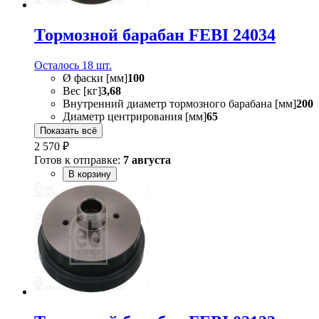
Тормозной барабан FEBI 24034
Осталось 18 шт.
Ø фаски [мм]
100
Вес [кг]
3,68
Внутренний диаметр тормозного барабана [мм]
200
Диаметр центрирования [мм]
65
Показать всё
2 570 ₽
Готов к отправке:
7 августа
В корзину