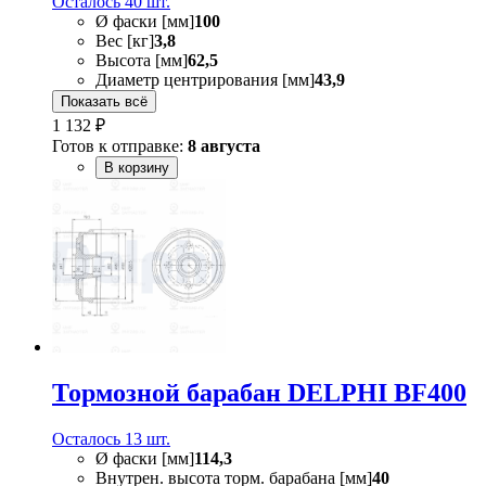
Осталось 40 шт.
Ø фаски [мм]
100
Вес [кг]
3,8
Высота [мм]
62,5
Диаметр центрирования [мм]
43,9
Показать всё
1 132 ₽
Готов к отправке:
8 августа
В корзину
Тормозной барабан DELPHI BF400
Осталось 13 шт.
Ø фаски [мм]
114,3
Внутрен. высота торм. барабана [мм]
40