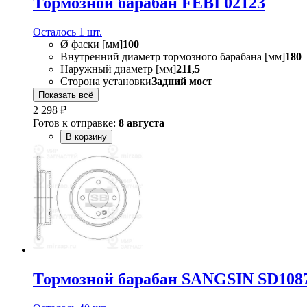
Тормозной барабан FEBI 02123
Осталось 1 шт.
Ø фаски [мм]
100
Внутренний диаметр тормозного барабана [мм]
180
Наружный диаметр [мм]
211,5
Сторона установки
Задний мост
Показать всё
2 298 ₽
Готов к отправке:
8 августа
В корзину
Тормозной барабан SANGSIN SD108