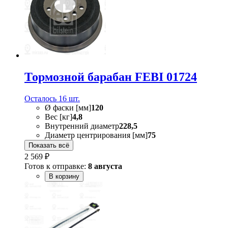
Тормозной барабан FEBI 01724
Осталось 16 шт.
Ø фаски [мм]
120
Вес [кг]
4,8
Внутренний диаметр
228,5
Диаметр центрирования [мм]
75
Показать всё
2 569 ₽
Готов к отправке:
8 августа
В корзину