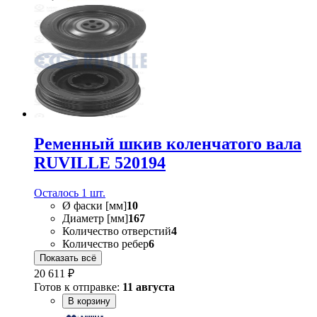
Ременный шкив коленчатого вала
RUVILLE 520194
Осталось 1 шт.
Ø фаски [мм]
10
Диаметр [мм]
167
Количество отверстий
4
Количество ребер
6
Показать всё
20 611 ₽
Готов к отправке:
11 августа
В корзину