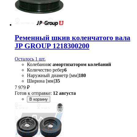
Ременный шкив коленчатого вала
JP GROUP 1218300200
Осталось 1 шт.
Колебания
с амортизатором колебаний
Количество ребер
6
Наружный диаметр [мм]
180
Ширина [мм]
35
7 979 ₽
Готов к отправке:
12 августа
В корзину