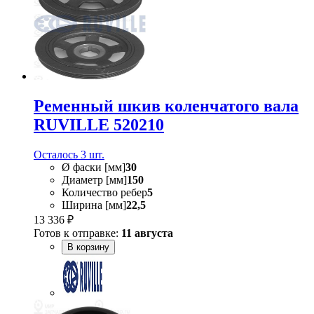
Ременный шкив коленчатого вала
RUVILLE 520210
Осталось 3 шт.
Ø фаски [мм]
30
Диаметр [мм]
150
Количество ребер
5
Ширина [мм]
22,5
13 336 ₽
Готов к отправке:
11 августа
В корзину