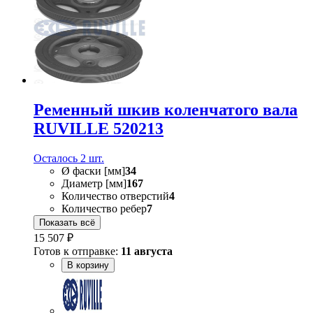
Ременный шкив коленчатого вала
RUVILLE 520213
Осталось 2 шт.
Ø фаски [мм]
34
Диаметр [мм]
167
Количество отверстий
4
Количество ребер
7
Показать всё
15 507 ₽
Готов к отправке:
11 августа
В корзину