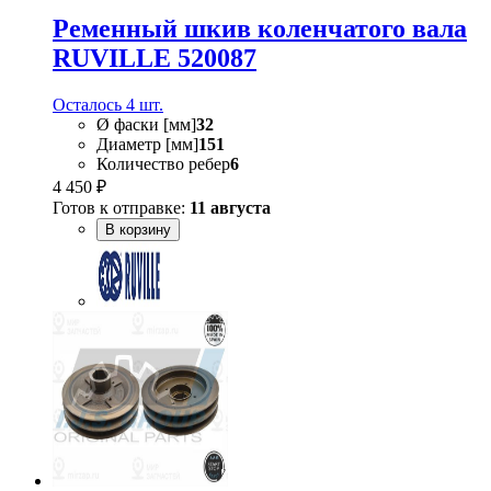
Ременный шкив коленчатого вала
RUVILLE 520087
Осталось 4 шт.
Ø фаски [мм]
32
Диаметр [мм]
151
Количество ребер
6
4 450 ₽
Готов к отправке:
11 августа
В корзину