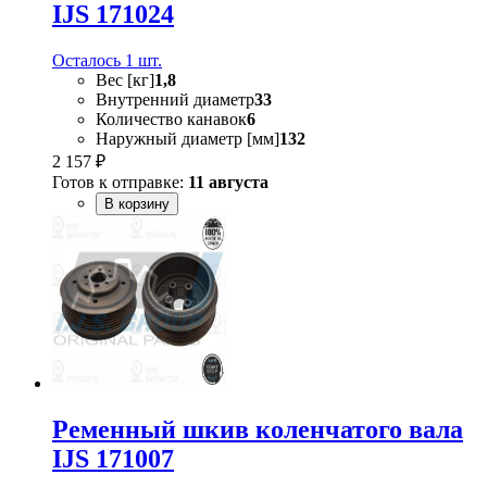
IJS 171024
Осталось 1 шт.
Вес [кг]
1,8
Внутренний диаметр
33
Количество канавок
6
Наружный диаметр [мм]
132
2 157 ₽
Готов к отправке:
11 августа
В корзину
Ременный шкив коленчатого вала
IJS 171007