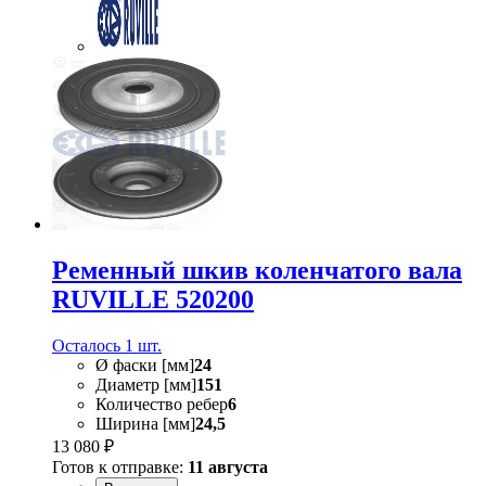
Ременный шкив коленчатого вала
RUVILLE 520200
Осталось 1 шт.
Ø фаски [мм]
24
Диаметр [мм]
151
Количество ребер
6
Ширина [мм]
24,5
13 080 ₽
Готов к отправке:
11 августа