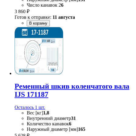
Число канавок 2
6
3 860 ₽
Готов к отправке:
11 августа
В корзину
Ременный шкив коленчатого вала
IJS 171187
Осталось 1 шт.
Вес [кг]
1,8
Внутренний диаметр
31
Количество канавок
6
Наружный диаметр [мм]
165
5 628 ₽