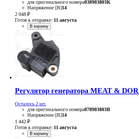
для оригинального номера
038903803K
Напряжение [В]
14
2 048 ₽
Готов к отправке:
11 августа
В корзину
Регулятор генератора MEAT & DOR
Осталось 2 шт.
для оригинального номера
078903803B
Напряжение [В]
14
1 442 ₽
Готов к отправке:
11 августа
В корзину