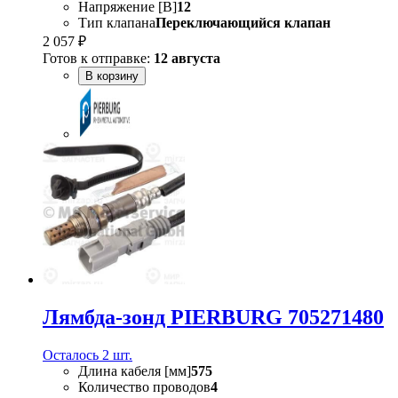
Напряжение [В]
12
Тип клапана
Переключающийся клапан
2 057 ₽
Готов к отправке:
12 августа
В корзину
Лямбда-зонд PIERBURG 705271480
Осталось 2 шт.
Длина кабеля [мм]
575
Количество проводов
4