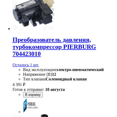
Преобразователь давления,
турбокомпрессор PIERBURG
704423010
Осталось 1 шт.
Вид эксплуатации
электро-пневматический
Напряжение [В]
12
Тип клапана
Соленоидный клапан
4 391 ₽
Готов к отправке:
10 августа
В корзину