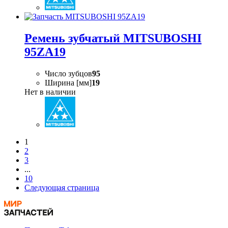
Ремень зубчатый MITSUBOSHI
95ZA19
Число зубцов
95
Ширина [мм]
19
Нет в наличии
1
2
3
...
10
Следующая страница