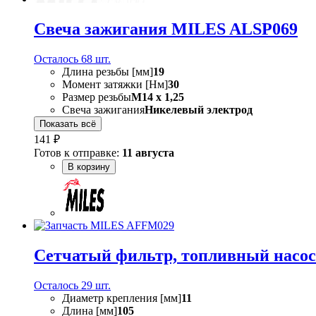
Свеча зажигания MILES ALSP069
Осталось 68 шт.
Длина резьбы [мм]
19
Момент затяжки [Нм]
30
Размер резьбы
M14 x 1,25
Свеча зажигания
Никелевый электрод
Показать всё
141 ₽
Готов к отправке:
11 августа
В корзину
Сетчатый фильтр, топливный нас
Осталось 29 шт.
Диаметр крепления [мм]
11
Длина [мм]
105