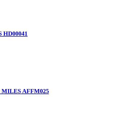
S HD00041
ос MILES AFFM025