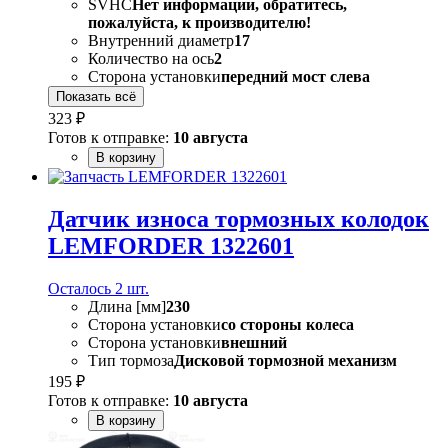
SVHC
Нет информации, обратитесь,
пожалуйста, к производителю!
Внутренний диаметр
17
Количество на ось
2
Сторона установки
передний мост слева
Показать всё
323 ₽
Готов к отправке:
10 августа
В корзину
Датчик износа тормозных колодок
LEMFORDER 1322601
Осталось 2 шт.
Длина [мм]
230
Сторона установки
со стороны колеса
Сторона установки
внешний
Тип тормоза
Дисковой тормозной механизм
195 ₽
Готов к отправке:
10 августа
В корзину