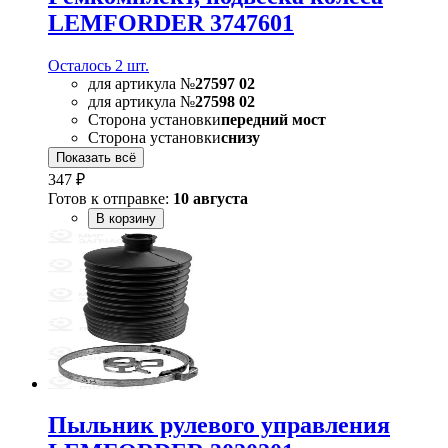
LEMFORDER 3747601
Осталось 2 шт.
для артикула №
27597 02
для артикула №
27598 02
Сторона установки
передний мост
Сторона установки
снизу
Показать всё
347 ₽
Готов к отправке:
10 августа
В корзину
Пыльник рулевого управления