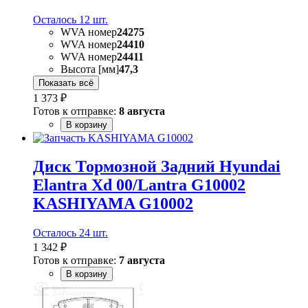
Осталось 12 шт.
WVA номер
24275
WVA номер
24410
WVA номер
24411
Высота [мм]
47,3
Показать всё
1 373 ₽
Готов к отправке:
8 августа
В корзину
Диск Тормозной Задний Hyundai
Elantra Xd 00/Lantra G10002
KASHIYAMA G10002
Осталось 24 шт.
1 342 ₽
Готов к отправке:
7 августа
В корзину