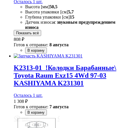
Осталось 1 шт.
Высота [мм]
50,5
Высота упаковки [см]
5,7
Глубина упаковки [см]
15
Датчик износа
с звуковым предупреждением
износа
Показать всё
808 ₽
Готов к отправке:
8 августа
В корзину
K2313-01_!Колодки Барабанные\
Toyota Raum Exz15 4Wd 97-03
KASHIYAMA K231301
Осталось 1 шт.
1 308 ₽
Готов к отправке:
7 августа
В корзину