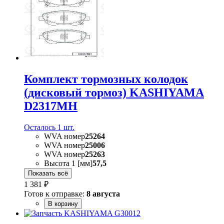
Комплект тормозных колодок
(дисковый тормоз) KASHIYAMA
D2317MH
Осталось 1 шт.
WVA номер
25264
WVA номер
25006
WVA номер
25263
Высота 1 [мм]
57,5
Показать всё
1 381 ₽
Готов к отправке:
8 августа
В корзину