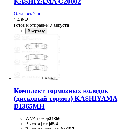
KASHIYAMA G20002
Осталось 3 шт.
1 406 ₽
Готов к отправке:
7 августа
В корзину
Комплект тормозных колодок
(дисковый тормоз) KASHIYAMA
D1365MH
WVA номер
24366
Высота [мм]
45,4
Высота упаковки [см]
5,7