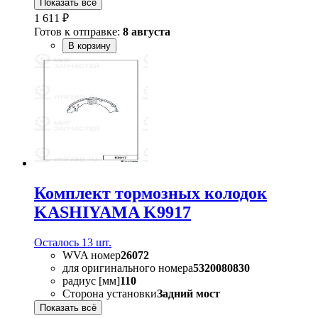
Показать всё
1 611 ₽
Готов к отправке:
8 августа
В корзину
Комплект тормозных колодок
KASHIYAMA K9917
Осталось 13 шт.
WVA номер
26072
для оригинального номера
5320080830
радиус [мм]
110
Сторона установки
Задний мост
Показать всё