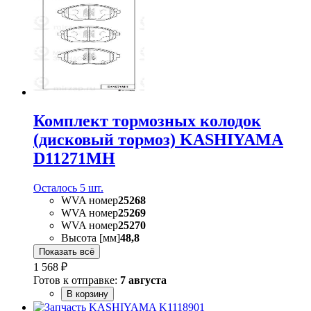
Комплект тормозных колодок
(дисковый тормоз) KASHIYAMA
D11271MH
Осталось 5 шт.
WVA номер
25268
WVA номер
25269
WVA номер
25270
Высота [мм]
48,8
Показать всё
1 568 ₽
Готов к отправке:
7 августа
В корзину