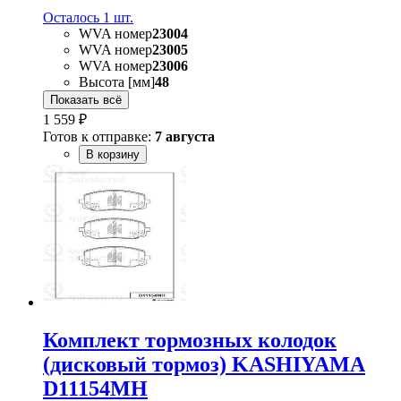
Осталось 1 шт.
WVA номер
23004
WVA номер
23005
WVA номер
23006
Высота [мм]
48
Показать всё
1 559 ₽
Готов к отправке:
7 августа
В корзину
Комплект тормозных колодок
(дисковый тормоз) KASHIYAMA
D11154MH