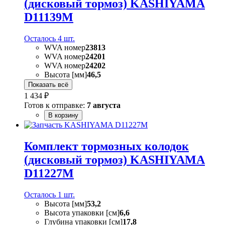
(дисковый тормоз) KASHIYAMA
D11139M
Осталось 4 шт.
WVA номер
23813
WVA номер
24201
WVA номер
24202
Высота [мм]
46,5
Показать всё
1 434 ₽
Готов к отправке:
7 августа
В корзину
Комплект тормозных колодок
(дисковый тормоз) KASHIYAMA
D11227M
Осталось 1 шт.
Высота [мм]
53,2
Высота упаковки [см]
6,6
Глубина упаковки [см]
17,8