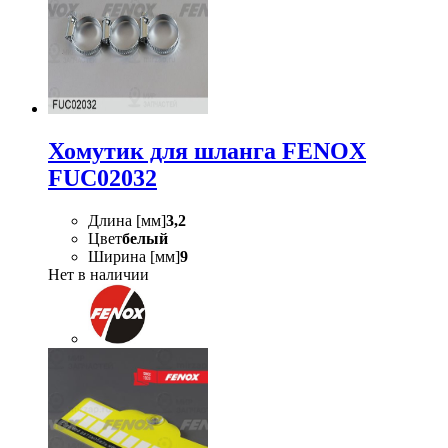
Хомутик для шланга FENOX
FUC02032
Длина [мм]
3,2
Цвет
белый
Ширина [мм]
9
Нет в наличии