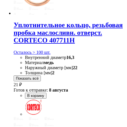
Уплотнительное кольцо, резьбовая
пробка маслосливн. отверст.
CORTECO 407711H
Осталось > 100 шт.
Внутренний диаметр
16,3
Материал
медь
Наружный диаметр [мм]
22
Толщина [мм]
2
Показать всё
21 ₽
Готов к отправке:
8 августа
В корзину