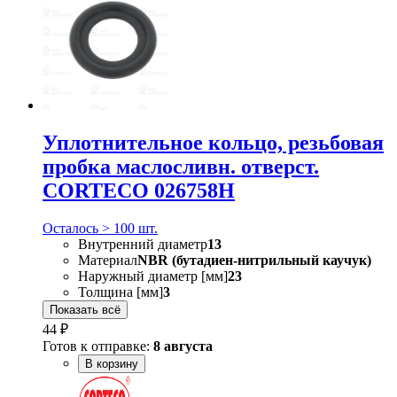
Уплотнительное кольцо, резьбовая
пробка маслосливн. отверст.
CORTECO 026758H
Осталось > 100 шт.
Внутренний диаметр
13
Материал
NBR (бутадиен-нитрильный каучук)
Наружный диаметр [мм]
23
Толщина [мм]
3
Показать всё
44 ₽
Готов к отправке:
8 августа
В корзину