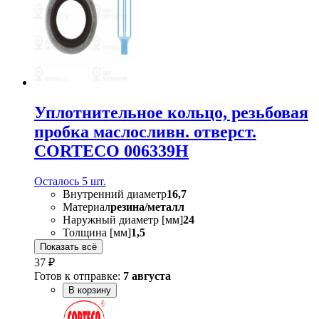
Уплотнительное кольцо, резьбовая
пробка маслосливн. отверст.
CORTECO 006339H
Осталось 5 шт.
Внутренний диаметр
16,7
Материал
резина/металл
Наружный диаметр [мм]
24
Толщина [мм]
1,5
Показать всё
37 ₽
Готов к отправке:
7 августа
В корзину