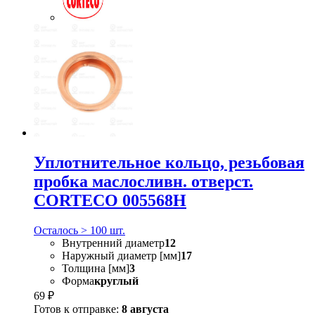
Уплотнительное кольцо, резьбовая
пробка маслосливн. отверст.
CORTECO 005568H
Осталось > 100 шт.
Внутренний диаметр
12
Наружный диаметр [мм]
17
Толщина [мм]
3
Форма
круглый
69 ₽
Готов к отправке:
8 августа