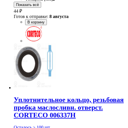
Показать всё
44 ₽
Готов к отправке:
8 августа
В корзину
Уплотнительное кольцо, резьбовая
пробка маслосливн. отверст.
CORTECO 006337H
Осталось > 100 шт.