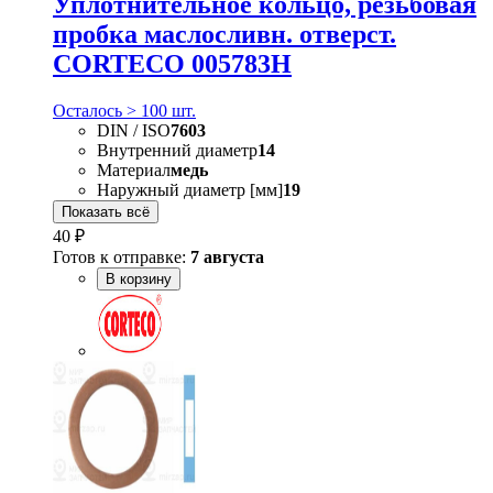
Уплотнительное кольцо, резьбовая
пробка маслосливн. отверст.
CORTECO 005783H
Осталось > 100 шт.
DIN / ISO
7603
Внутренний диаметр
14
Материал
медь
Наружный диаметр [мм]
19
Показать всё
40 ₽
Готов к отправке:
7 августа
В корзину