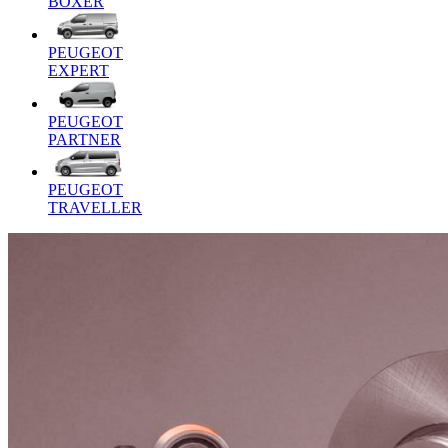
BOXER
PEUGEOT
EXPERT
PEUGEOT
PARTNER
PEUGEOT
TRAVELLER